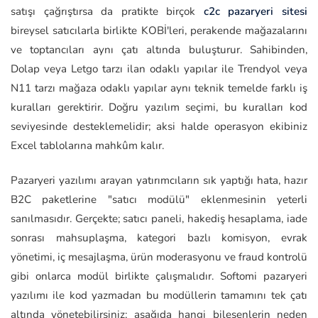
satışı çağrıştırsa da pratikte birçok
c2c pazaryeri sitesi
bireysel satıcılarla birlikte KOBİ'leri, perakende mağazalarını
ve toptancıları aynı çatı altında buluşturur. Sahibinden,
Dolap veya Letgo tarzı ilan odaklı yapılar ile Trendyol veya
N11 tarzı mağaza odaklı yapılar aynı teknik temelde farklı iş
kuralları gerektirir. Doğru yazılım seçimi, bu kuralları kod
seviyesinde desteklemelidir; aksi halde operasyon ekibiniz
Excel tablolarına mahkûm kalır.
Pazaryeri yazılımı arayan yatırımcıların sık yaptığı hata, hazır
B2C paketlerine "satıcı modülü" eklenmesinin yeterli
sanılmasıdır. Gerçekte; satıcı paneli, hakediş hesaplama, iade
sonrası mahsuplaşma, kategori bazlı komisyon, evrak
yönetimi, iç mesajlaşma, ürün moderasyonu ve fraud kontrolü
gibi onlarca modül birlikte çalışmalıdır. Softomi pazaryeri
yazılımı ile kod yazmadan bu modüllerin tamamını tek çatı
altında yönetebilirsiniz; aşağıda hangi bileşenlerin neden