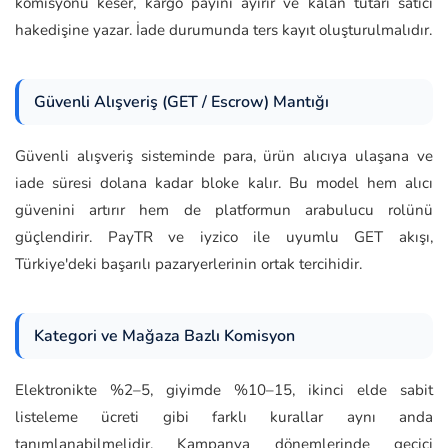
komisyonu keser, kargo payını ayırır ve kalan tutarı satıcı
hakedişine yazar. İade durumunda ters kayıt oluşturulmalıdır.
Güvenli Alışveriş (GET / Escrow) Mantığı
Güvenli alışveriş sisteminde para, ürün alıcıya ulaşana ve
iade süresi dolana kadar bloke kalır. Bu model hem alıcı
güvenini artırır hem de platformun arabulucu rolünü
güçlendirir. PayTR ve iyzico ile uyumlu GET akışı,
Türkiye'deki başarılı pazaryerlerinin ortak tercihidir.
Kategori ve Mağaza Bazlı Komisyon
Elektronikte %2–5, giyimde %10–15, ikinci elde sabit
listeleme ücreti gibi farklı kurallar aynı anda
tanımlanabilmelidir. Kampanya dönemlerinde geçici