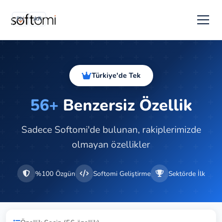
EN
AR
Türkiye'de Tek
56+
Benzersiz Özellik
Sadece Softomi'de bulunan, rakiplerimizde
olmayan özellikler
%100 Özgün
Softomi Geliştirme
Sektörde İlk