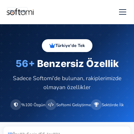
EN
AR
Türkiye'de Tek
56+
Benzersiz Özellik
Sadece Softomi'de bulunan, rakiplerimizde
olmayan özellikler
%100 Özgün
Softomi Geliştirme
Sektörde İlk