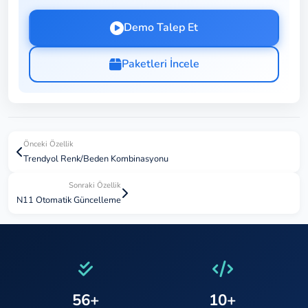
Demo Talep Et
Paketleri İncele
Önceki Özellik
Trendyol Renk/Beden Kombinasyonu
Sonraki Özellik
N11 Otomatik Güncelleme
56+
10+