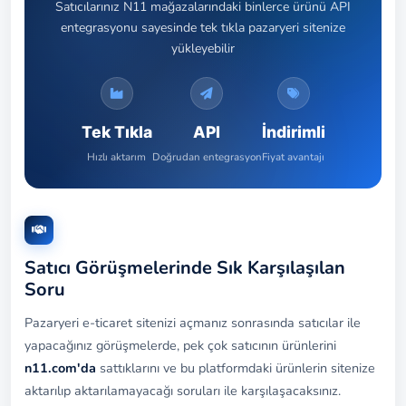
Satıcılarınız N11 mağazalarındaki binlerce ürünü API
entegrasyonu sayesinde tek tıkla pazaryeri sitenize
yükleyebilir
Tek Tıkla
API
İndirimli
Hızlı aktarım
Doğrudan entegrasyon
Fiyat avantajı
Satıcı Görüşmelerinde Sık Karşılaşılan
Soru
Pazaryeri e-ticaret sitenizi açmanız sonrasında satıcılar ile
yapacağınız görüşmelerde, pek çok satıcının ürünlerini
n11.com'da
sattıklarını ve bu platformdaki ürünlerin sitenize
aktarılıp aktarılamayacağı soruları ile karşılaşacaksınız.