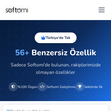
EN
AR
Türkiye'de Tek
56+
Benzersiz Özellik
Sadece Softomi'de bulunan, rakiplerimizde
olmayan özellikler
%100 Özgün
Softomi Geliştirme
Sektörde İlk