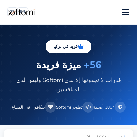
TR
EN
فريد في تركيا
56+
ميزة فريدة
قدرات لا تجدونها إلا لدى Softomi وليس لدى
المنافسين
100٪ أصلية
تطوير Softomi
سبّاقون في القطاع