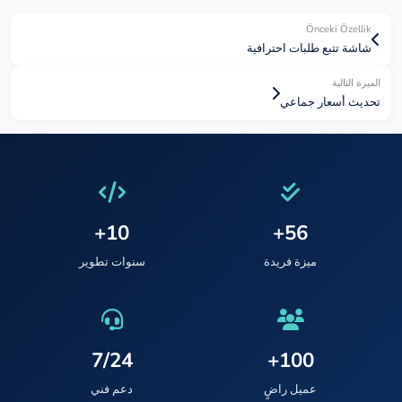
Önceki Özellik
شاشة تتبع طلبات احترافية
الميزة التالية
تحديث أسعار جماعي
10+
56+
ميزة فريدة
سنوات تطوير
7/24
100+
عميل راضٍ
دعم فني