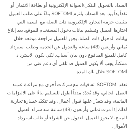
السداد بالتحويل البنكي/الحوالة الإلكترونية أو بطاقة الائتمان أو
نقداً يداً بيد. بعد السداد، يلتزم SOFTOMİ بناءً على طلب العميل
بتثبيت حزمة التجارة الإلكترونية ذات الصلة مع السمة التي
اختارها العميل وتسليم بيانات دخول المستخدم للموقع. بعد إبلاغ
بيانات الدخول ذات الصلة، يجوز للعميل مراجعة موقعه خلال
ثماني وأربعين (48) ساعة والعدول عن الخدمة وطلب استرداد
كامل للمبلغ المدفوع دون بيان أسباب. لكي يكون الاسترداد
ممكناً، يجب ألا يكون العميل قد تلقى أي دعم فني من
SOFTOMİ خلال تلك المدة.
تعقد SOFTOMİ اتفاقيات مع شركات أخرى مع مراعاة عبء
العمل الحالي، وقد تُحدّد مدداً أطول للتسليم بناءً على الالتزامات
القائمة، وقد يتعذّر عليها قبول أعمال، وقد تتكبّد خسارة تجارية.
لذلك إذا مرت ثماني وأربعون (48) ساعة منذ شراء العميل
للمنتج، لا يجوز للعميل العدول عن الشراء أو طلب استرداد
الأموال.