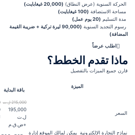
الحركة السنوية (عرض النطاق)
(20,000 غيغابايت)
مساحة الاستضافة
(100 غيغابايت)
مدة التسليم
(20 يوم عمل)
رسوم التجديد السنوية
(90,000 ليرة تركية + ضريبة القيمة
المضافة)
اطلب عرضاً
ماذا تقدم الخطط؟
قارن جميع الميزات بالتفصيل
الميزة
باقة البداية
215,000 ل.ت
0
0
195,000
السعر
ل.ت
ل
+ض.ق.م
+
نماذج التجارة الإلكترونية
يمكن لمالك الموقع إدارة