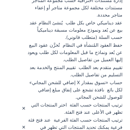
إدارة مستندات احترافية حسب مجموعة المتاجر
مستندات مختلفة لكل مجموعة متاجر أو إعفاء
متاجر محددة.
عقد ديناميكي خاص بكل طلب
يُنشئ النظام عقد
بيع عن بُعد ونموذج معلومات مسبقة ديناميكياً
حسب السلة (متطلب قانوني).
حفظ العقود المُنشأة في النظام
تُخزَّن عقود البيع
عن بُعد ونماذج ما قبل المعلومات لكل طلب ويعود
إليها العميل من تفاصيل الطلب.
تقييم متقدم بعد الطلب
تقييم المنتج والخدمة بعد
التسليم من تفاصيل الطلب.
حساب «تسوق بمقدار X إضافي للشحن المجاني»
لكل بائع
نافذة تشجع على إنفاق مبلغ إضافي
للوصول للشحن المجاني.
ترتيب المنتجات حسب الفئة
اختر المنتجات التي
✕
تظهر في الأعلى عند فتح الفئة.
ترتيب المنتجات حسب الفئة الفرعية
عند فتح فئة
فرعية يمكنك تحديد المنتجات التي تظهر في
✕