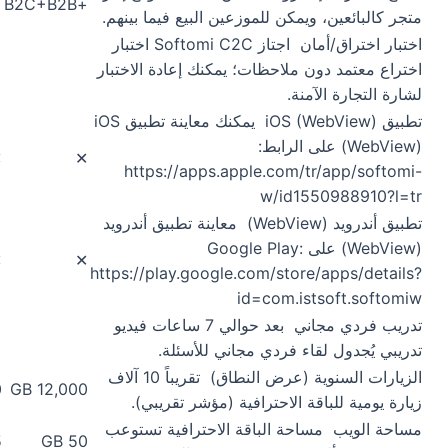
2B
+B2C+B2B
متجر كالبائعين، ويمكن للموزعين البيع فيما بينهم.
اختبار اختراق/أمان
اجتاز Softomi C2C اختبار
اختراع معتمد دون ملاحظات؛ يمكنك إعادة الاختبار
لشارة التجارة الآمنة.
تطبيق iOS (WebView)
يمكنك معاينة تطبيق iOS
(WebView) على الرابط:
✕
✕
https://apps.apple.com/tr/app/softomi-
w/id1550988910?l=tr
تطبيق أندرويد (WebView)
معاينة تطبيق أندرويد
(WebView) على Google Play:
✕
✕
https://play.google.com/store/apps/details?
id=com.istsoft.softomiw
تدريب فردي مجاني
بعد حوالي 7 ساعات فيديو
تدريبي يُجدول لقاء فردي مجاني للأسئلة.
الزيارات السنوية (عرض النطاق)
تقريباً 10 آلاف
B
12,000 GB
زيارة يومية للباقة الاحترافية (مؤشر تقريبي).
مساحة الويب
مساحة الباقة الاحترافية تستوعب
B
50 GB