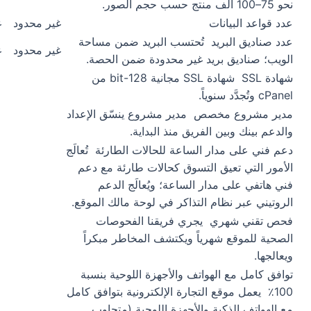
نحو 75–100 ألف منتج حسب حجم الصور.
عدد قواعد البيانات
غير محدود
غ
عدد صناديق البريد
تُحتسب البريد ضمن مساحة
غير محدود
غ
الويب؛ صناديق بريد غير محدودة ضمن الحصة.
شهادة SSL
شهادة SSL مجانية 128-bit من
cPanel وتُجدَّد سنوياً.
مدير مشروع مخصص
مدير مشروع ينسّق الإعداد
والدعم بينك وبين الفريق منذ البداية.
دعم فني على مدار الساعة للحالات الطارئة
تُعالَج
الأمور التي تعيق التسوق كحالات طارئة مع دعم
فني هاتفي على مدار الساعة؛ ويُعالَج الدعم
الروتيني عبر نظام التذاكر في لوحة مالك الموقع.
فحص تقني شهري
يجري فريقنا الفحوصات
الصحية للموقع شهرياً ويكتشف المخاطر مبكراً
ويعالجها.
توافق كامل مع الهواتف والأجهزة اللوحية بنسبة
100٪
يعمل موقع التجارة الإلكترونية بتوافق كامل
مع الهواتف الذكية والأجهزة اللوحية (متجاوب