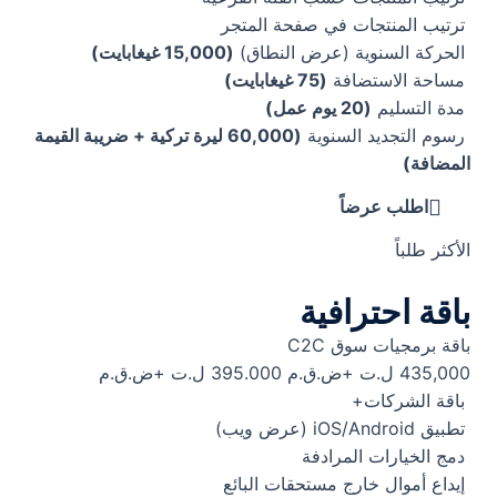
ترتيب المنتجات في صفحة المتجر
الحركة السنوية (عرض النطاق)
(15,000 غيغابايت)
مساحة الاستضافة
(75 غيغابايت)
مدة التسليم
(20 يوم عمل)
رسوم التجديد السنوية
(60,000 ليرة تركية + ضريبة القيمة
المضافة)
اطلب عرضاً
الأكثر طلباً
باقة احترافية
باقة برمجيات سوق C2C
435,000 ل.ت +ض.ق.م
395.000 ل.ت +ض.ق.م
باقة الشركات+
تطبيق iOS/Android (عرض ويب)
دمج الخيارات المرادفة
إيداع أموال خارج مستحقات البائع