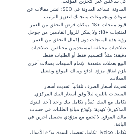
كل ساعتين عبر التخزين المؤقت.
المدونة
تساعد المدونة في SEO؛ انشر مقالات عن
سوقك ومجموعات منتجاتك لتعزيز الترتيب.
قيود منتجات +18
يمكنك فرض التحقق من العمر
لمنتجات +18؛ ولا يمكن للزوار القادمين من جوجل
رؤية هذه المنتجات دون إكمال التحقق من العمر.
صلاحيات مختلفة لمستخدمين مختلفين
صلاحيات
دقيقة؛ مثلاً التصميم فقط أو الطلبات فقط.
البيع بعملات متعددة
لإتمام المبيعات بعملات أخرى
يلزم اتفاق مزوّد الدفع ومالك الموقع وتفعيل
العملات.
تحديث أسعار الصرف تلقائياً
تحديث أسعار
المنتجات بالليرة ليلاً وفق أسعار البنك المركزي.
تكامل مع البنك
يُقدَّم تكامل بنك واحد (أحد البنوك
المذكورة) كهدية؛ وتُودَع مبالغ الطلبات في حساب
مالك الموقع. لا يُجمع مع مزوّدي تحصيل آخرين في
الباقة.
تكامل iyzico
تكامل تحصيل السوق يوزّع الأموال