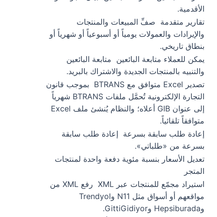
الأقدمية.
تقارير متقدمة
صفِّ المبيعات والمنتجات
والإيرادات والعمولات يومياً أو أسبوعياً أو شهرياً أو
بنطاق تاريخي.
يمكن للعملاء متابعة البائعين
متابعة البائعين
والتنبيه بالمنتجات الجديدة والاشتراك بالبريد.
تصدير Excel متوافق مع BTRANS
بموجب قانون
التجارة الإلكترونية تُحمَّل ملفات BTRANS شهرياً
إلى عنوان GIB أعلاه؛ والنظام يُنشئ ملف Excel
متوافقاً تلقائياً.
إعادة طلب سابقة بسرعة
إعادة طلب سابقة
بسرعة من «طلباتي».
تعديل الأسعار بنسبة مئوية دفعة واحدة لمنتجات
المتجر
استيراد مجمّع للمنتجات عبر XML
رفع XML من
مواقعهم أو أسواق مثل N11 وTrendyol
وHepsiburada وGittiGidiyor.