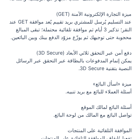
ميزة التجارة الإلكترونية الآمنة (GET)
عند التسليم يُرسل للمشتري بريد تقييم يُعد موافقة GET عند
النقر؛ تذكير 3 أيام ثم موافقة تلقائية محتملة؛ تبقى المبالغ
محجوبة حتى توجيهك ثم يوزّع مزوّد الدفع بينك وبين البائعين.
دفع آمن عبر التحقق ثلاثي الأبعاد (3D Secure)
يمكن إتمام المدفوعات بالبطاقة عبر التحقق عبر الرسائل
النصية بتقنية 3D Secure.
ميزة «اسأل البائع»
أسئلة العملاء للبائع مع بريد تنبيه.
أسئلة البائع لمالك الموقع
تواصل البائع مع المالك من لوحة البائع.
الموافقة التلقائية على المنتجات
تفعيل/إيقاف الموافقة التلقائية على المنتجات.