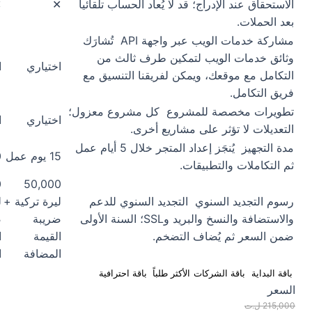
الاستحقاق عند الإدراج؛ قد لا يُعاد الحساب تلقائياً
✕
✕
بعد الحملات.
مشاركة خدمات الويب عبر واجهة API
تُشارَك
وثائق خدمات الويب لتمكين طرف ثالث من
اختياري
ا
التكامل مع موقعك، ويمكن لفريقنا التنسيق مع
فريق التكامل.
تطويرات مخصصة للمشروع
كل مشروع معزول؛
اختياري
ا
التعديلات لا تؤثر على مشاريع أخرى.
مدة التجهيز
يُنجَز إعداد المتجر خلال 5 أيام عمل
15 يوم عمل
0
ثم التكاملات والتطبيقات.
0
50,000
رسوم التجديد السنوي
التجديد السنوي للدعم
ليرة تركية +
ل
والاستضافة والنسخ والبريد وSSL؛ السنة الأولى
ضريبة
ض
ضمن السعر ثم يُضاف التضخم.
القيمة
ا
المضافة
ا
باقة البداية
باقة الشركات
الأكثر طلباً
باقة احترافية
السعر
215,000 ل.ت