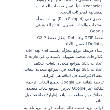
canonical تلقائياً لتمييز صفحات المنتجات
المتشابهة لمحركات البحث.
محتوى غني (Rich Snippet)
بيانات منظّمة
للمنتجات والفئات لتسهيل النتائج الغنية في
Google.
ضغط GZIP وDeflate
يُفعّل ضغط GZIP
وDeflate لتحسين الأداء.
إنشاء خريطة موقع مجزّأة
تقسيم sitemap.xml
لكتالوجات ضخمة لسهولة الاستيعاب في Google.
إعدادات SEO لمواقع متعددة اللغات
تتكيّف
إعدادات SEO مع اللغة في المواقع متعددة اللغات.
اللغة الافتراضية في الباقة هي التركية.
ترجمة تلقائية عبر Google لجميع اللغات
ترجمة
تلقائية عبر Google لعرض الموقع بلغات متعددة.
إخفاء/إظهار معلومات البائع
إظهار/إخفاء تفاصيل
البائع.
قوالب بريد حسب حالة الطلب
قوالب بريد تلقائية