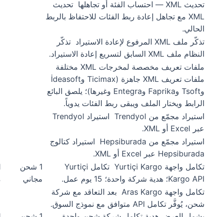
تحديث XML — احتساب الفئة أو تجاهلها
تحديث
XML مع تجاهل إعادة ربط الفئات للاحتفاظ بالربط
الحالي.
تذكّر ملف XML المرفوع لإعادة الاستيراد
تذكّر
النظام ملف XML السابق لتسريع إعادة الاستيراد.
ملفات تعريف مخصصة لمخرجات XML مختلفة
ملفات تعريف XML جاهزة (Ticimax وİdeasoft
وTsoft وFaprika وEntegra وغيرها)؛ يلصق البائع
الرابط ويختار الملف ويبقى ربط الفئات يدوياً.
استيراد مجمّع من Trendyol
استيراد Trendyol
عبر Excel أو XML.
استيراد مجمّع من Hepsiburada
استيراد كتالوج
Hepsiburada عبر Excel أو XML.
تكامل واجهة Yurtiçi Kargo
تكامل Yurtiçi
1 شحن
Kargo API؛ هدية شركة واحدة؛ 15 يوم عمل.
مجاني
م
تكامل واجهة Aras Kargo
بعد التعاقد مع شركة
شحن، يُوفَّر تكامل API متوافق مع نموذج السوق.
يشمل العرض هدية تكامل شركة شحن واحدة
1 شحن