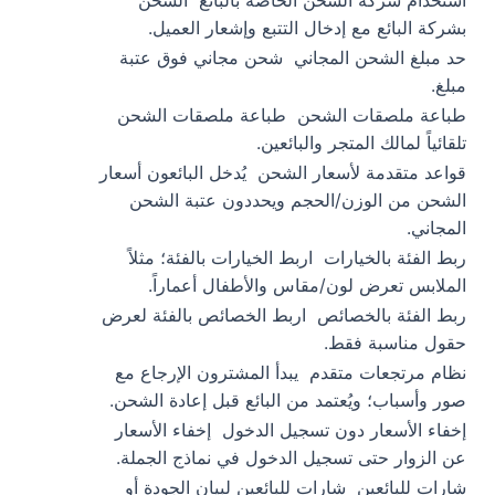
استخدام شركة الشحن الخاصة بالبائع
الشحن
بشركة البائع مع إدخال التتبع وإشعار العميل.
حد مبلغ الشحن المجاني
شحن مجاني فوق عتبة
مبلغ.
طباعة ملصقات الشحن
طباعة ملصقات الشحن
تلقائياً لمالك المتجر والبائعين.
قواعد متقدمة لأسعار الشحن
يُدخل البائعون أسعار
الشحن من الوزن/الحجم ويحددون عتبة الشحن
المجاني.
ربط الفئة بالخيارات
اربط الخيارات بالفئة؛ مثلاً
الملابس تعرض لون/مقاس والأطفال أعماراً.
ربط الفئة بالخصائص
اربط الخصائص بالفئة لعرض
حقول مناسبة فقط.
نظام مرتجعات متقدم
يبدأ المشترون الإرجاع مع
صور وأسباب؛ ويُعتمد من البائع قبل إعادة الشحن.
إخفاء الأسعار دون تسجيل الدخول
إخفاء الأسعار
عن الزوار حتى تسجيل الدخول في نماذج الجملة.
شارات للبائعين
شارات للبائعين لبيان الجودة أو