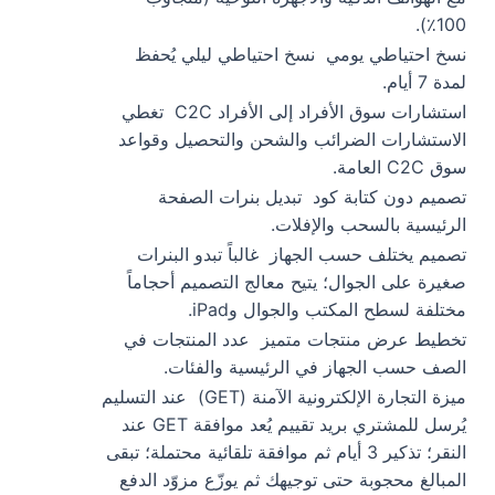
100٪).
نسخ احتياطي يومي
نسخ احتياطي ليلي يُحفظ
لمدة 7 أيام.
استشارات سوق الأفراد إلى الأفراد C2C
تغطي
الاستشارات الضرائب والشحن والتحصيل وقواعد
سوق C2C العامة.
تصميم دون كتابة كود
تبديل بنرات الصفحة
الرئيسية بالسحب والإفلات.
تصميم يختلف حسب الجهاز
غالباً تبدو البنرات
صغيرة على الجوال؛ يتيح معالج التصميم أحجاماً
مختلفة لسطح المكتب والجوال وiPad.
تخطيط عرض منتجات متميز
عدد المنتجات في
الصف حسب الجهاز في الرئيسية والفئات.
ميزة التجارة الإلكترونية الآمنة (GET)
عند التسليم
يُرسل للمشتري بريد تقييم يُعد موافقة GET عند
النقر؛ تذكير 3 أيام ثم موافقة تلقائية محتملة؛ تبقى
المبالغ محجوبة حتى توجيهك ثم يوزّع مزوّد الدفع