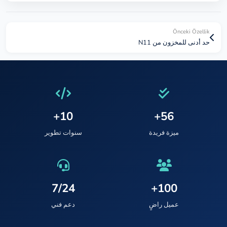
Önceki Özellik
حد أدنى للمخزون من N11
10+
56+
ميزة فريدة
سنوات تطوير
7/24
100+
عميل راضٍ
دعم فني