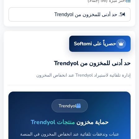
اختر ميزة (56 إجمالاً)
حصرياً على Softomi
حد أدنى للمخزون من Trendyol
إدارة تلقائية لاستيراد Trendyol عند انخفاض المخزون
Trendyol
حماية مخزون
منتجات Trendyol
عتبات وتدفقات تلقائية عند انخفاض المخزون في المنصة