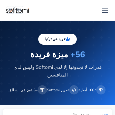
TR
EN
فريد في تركيا
56+
ميزة فريدة
قدرات لا تجدونها إلا لدى Softomi وليس لدى
المنافسين
100٪ أصلية
تطوير Softomi
سبّاقون في القطاع