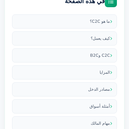
في هذه الصفحة
ما هو C2C؟
كيف يعمل؟
C2C وB2C
المزايا
مصادر الدخل
أمثلة أسواق
مهام المالك