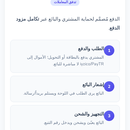
تدفق المعاملات
الدفع مُصمَّم لحماية المشتري والبائع عبر
تكامل مزود
الدفع
.
الطلب والدفع
1
المشتري يدفع بالبطاقة أو التحويل؛ الأموال إلى
iyzico/PayTR لا مباشرة للبائع.
إشعار البائع
2
البائع يرى الطلب في اللوحة ويستلم بريداً/رسالة.
التجهيز والشحن
3
البائع يعبّئ ويشحن ويدخل رقم التتبع.