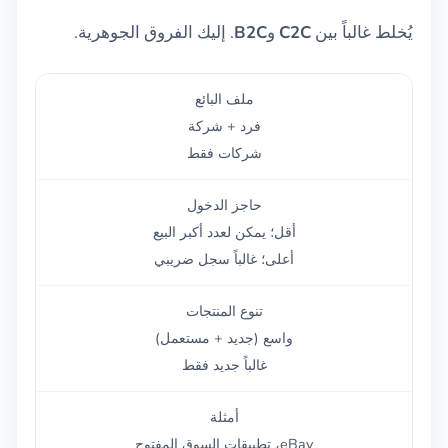
يُخلط غالباً بين
C2C
و
B2C
. إليك الفروق الجوهرية.
ملف البائع
فرد + شركة
شركات فقط
حاجز الدخول
أقل؛ يمكن لعدد أكبر البيع
أعلى؛ غالباً سجل ضريبي
تنوع المنتجات
واسع (جديد + مستعمل)
غالباً جديد فقط
أمثلة
eBay، تطبيقات السوق المفتوح