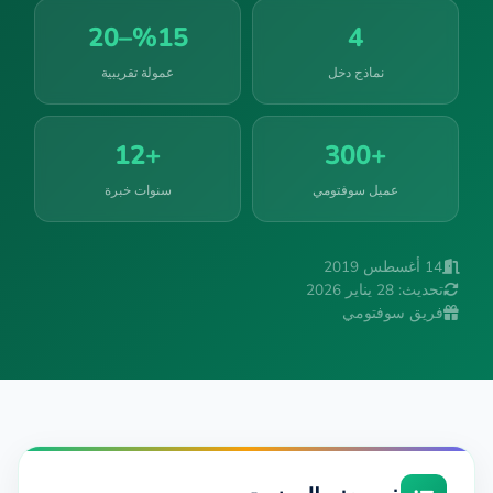
%15–20
4
نماذج دخل
عمولة تقريبية
+12
+300
عميل سوفتومي
سنوات خبرة
14 أغسطس 2019
تحديث: 28 يناير 2026
فريق سوفتومي